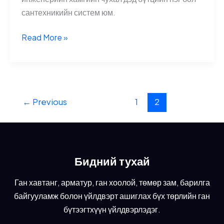
сантехникийн систем юм.
HDPE
Read More »
хоолой
2025
←
Previous
1
2
Бидний тухай
Ган хавтанг, арматур, ган хоолой, төмөр зам, барилга
байгууламж болон үйлдвэрт ашиглах бүх төрлийн ган
бүтээгтхүүн үйлдвэрлэдэг.