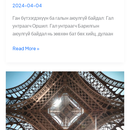
2024-04-04
Ган бүтээгдэхүүн ба галын аюулгүй байдал: Гал
унтраагч Оршил: Гал унтраагч Барилгын
аюулгүй байдал нь зөвхөн бат бөх хийц, дулаан
Гал
Read More »
унтраагч
2025