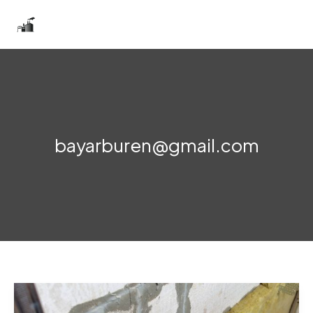
Skip
Бугатын гангийн үйлдвэр
to
content
bayarburen@gmail.com