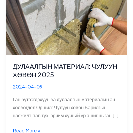
ДУЛААЛГЫН МАТЕРИАЛ: ЧУЛУУН
ХӨВӨН 2025
2024-04-09
Ган бүтээгдэхүүн ба дулаалгын материалын ач
холбогдол Оршил: Чулуун хөвөн Барилгын
насжилт, тав тух, эрчим хүчний үр ашиг нь ган […]
ДУЛААЛГЫН
Read More »