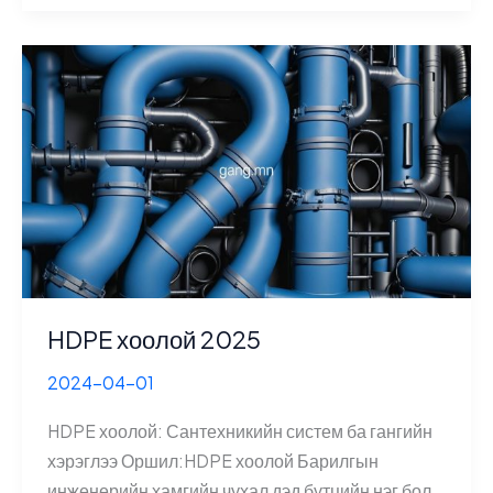
2025
durable
HDPE хоолой 2025
2024-04-01
HDPE хоолой: Сантехникийн систем ба гангийн
хэрэглээ Оршил:HDPE хоолой Барилгын
инженерийн хамгийн чухал дэд бүтцийн нэг бол