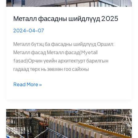
Металл фасадны шийдлүүд 2025
2024-04-07
Металл бүтэц ба фасадны шийдлүүд Оршил:
Металл фасад Металл фасад(Myetall
fasad)Орчин үеийн архитектурт барилгын
гадаад төрх нь зөвхөн гоо сайхны
Металл
Read More »
фасадны
шийдлүүд
2025