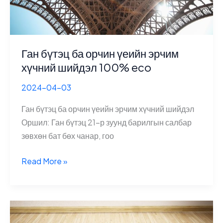
Ган бүтэц ба орчин үеийн эрчим
хүчний шийдэл 100% eco
2024-04-03
Ган бүтэц ба орчин үеийн эрчим хүчний шийдэл
Оршил: Ган бүтэц 21-р зуунд барилгын салбар
зөвхөн бат бөх чанар, гоо
Ган
Read More »
бүтэц
ба
орчин
үеийн