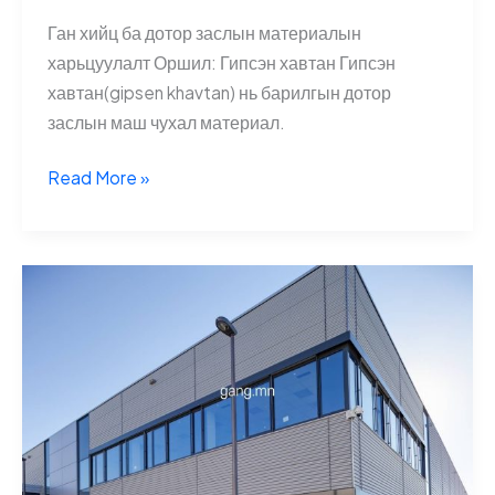
Ган хийц ба дотор заслын материалын
харьцуулалт Оршил: Гипсэн хавтан Гипсэн
хавтан(gipsen khavtan) нь барилгын дотор
заслын маш чухал материал.
Ган
Read More »
хийц
ба
дотор
заслын
материалын
харьцуулалт:
гипсэн
хавтан
2025