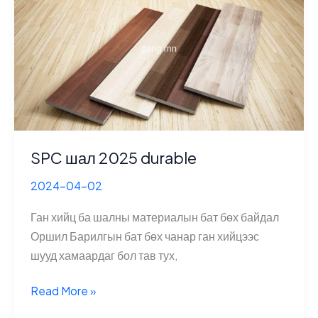
эрчим
хүчний
шийдэл
100%
eco
SPC шал 2025 durable
2024-04-02
Ган хийц ба шалны материалын бат бөх байдал
Оршил Барилгын бат бөх чанар ган хийцээс
шууд хамаардаг бол тав тух,
SPC
Read More »
шал