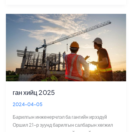
материалын
уялдаа
2025
ган хийц 2025
2024-04-05
Барилгын инженерчлэл ба гангийн ирээдүй
Оршил 21-р зуунд барилгын салбарын хөгжил