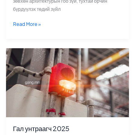
зөвхөн архитектурын гоо зүй, тухтай орчин
бүрдүүлэх төдий зүйл
ган
Read More »
хийц
2025
Гал унтраагч 2025