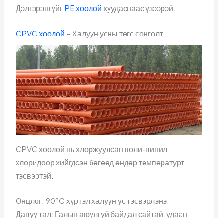
Дэлгэрэнгүйг
PE хоолой
хуудаснаас үзээрэй.
CPVC хоолой
– Халуун усны төгс сонголт
CPVC хоолой нь хлоржуулсан поли-винил
хлоридоор хийгдсэн бөгөөд өндөр температурт
тэсвэртэй.
Онцлог: 90°C хүртэл халуун ус тэсвэрлэнэ.
Давуу тал: Галын аюулгүй байдал сайтай, удаан