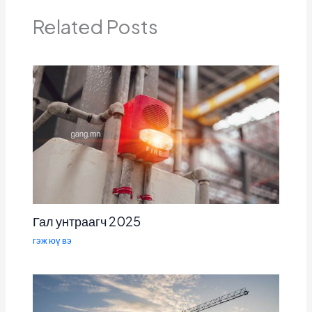
Related Posts
Гал унтраагч 2025
гэж юү вэ