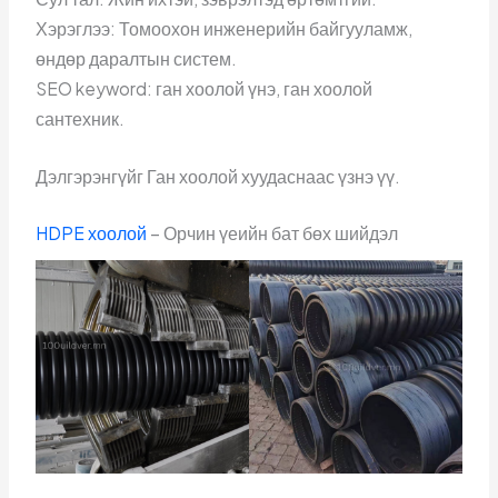
Хэрэглээ: Томоохон инженерийн байгууламж,
өндөр даралтын систем.
SEO keyword: ган хоолой үнэ, ган хоолой
сантехник.
Дэлгэрэнгүйг Ган хоолой хуудаснаас үзнэ үү.
HDPE хоолой
– Орчин үеийн бат бөх шийдэл