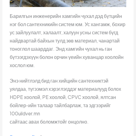
Барилгын инженерийн хамгийн чухал дэд бүтцийн
нэг бол сантехникийн систем юм. Ус хангамж, бохир
ус зайлуулалт, халаалт, халуун усны систем бүгд
найдвартай байхын тулд зөв материал, чанартай
тоноглол шаарддаг. Энд хамгийн чухал нь ган
бүтээгдэхүүн болон орчин үеийн хуванцар хоолойн
хослол юм.
Энэ нийтлэлд бид ган хийцийн сантехниктэй
уялдаа, түгээмэл хэрэглэгддэг материалууд болох
HDPE хоолой, PE хоолой, CPVC хоолой, ялтсан
бойлер-ийн талаар тайлбарлаж, та эдгээрийг
100uildver.mn
сайтаас авах боломжтойг онцолно.