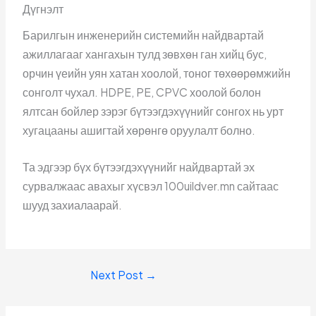
Дүгнэлт
Барилгын инженерийн системийн найдвартай
ажиллагааг хангахын тулд зөвхөн ган хийц бус,
орчин үеийн уян хатан хоолой, тоног төхөөрөмжийн
сонголт чухал. HDPE, PE, CPVC хоолой болон
ялтсан бойлер зэрэг бүтээгдэхүүнийг сонгох нь урт
хугацааны ашигтай хөрөнгө оруулалт болно.
Та эдгээр бүх бүтээгдэхүүнийг найдвартай эх
сурвалжаас авахыг хүсвэл 100uildver.mn сайтаас
шууд захиалаарай.
Next Post
→