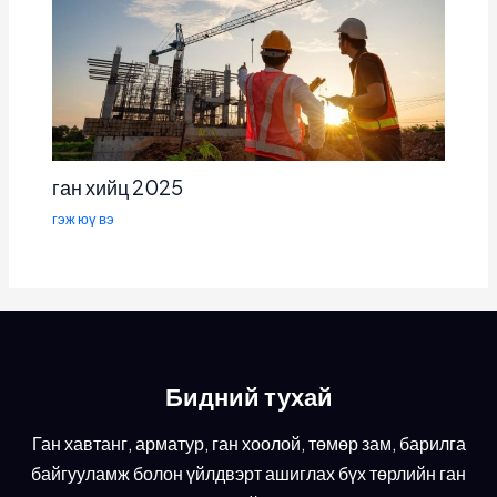
ган хийц 2025
гэж юү вэ
Бидний тухай
Ган хавтанг, арматур, ган хоолой, төмөр зам, барилга
байгууламж болон үйлдвэрт ашиглах бүх төрлийн ган