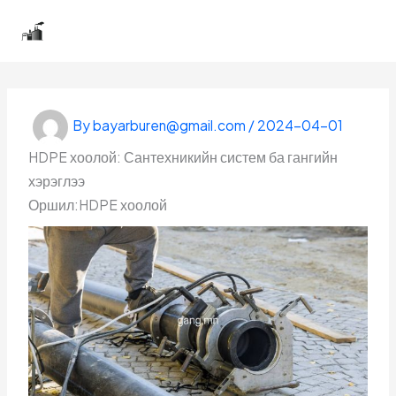
Skip
Бугатын гангийн үйлдвэр
to
content
By
bayarburen@gmail.com
/
2024-04-01
HDPE хоолой: Сантехникийн систем ба гангийн
хэрэглээ
Оршил:HDPE хоолой