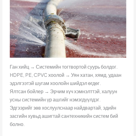
Ган хийц → Системийн тогтвортой суурь болдог.
HDPE, PE, CPVC хоолой → Уян хатан, хямд, удаан
эдэлгээтэй шугам хоолойн шийдэл өгдөг.
Ялтсан бойлер → Эрчим хүч хэмнэлттэй, халуун
усны системийн үр ашгийг нэмэгдүүлдэг.
Эдгээрийг зөв хослуулснаар найдвартай, эдийн
засгийн хувьд ашигтай сантехникийн систем бий
болно.