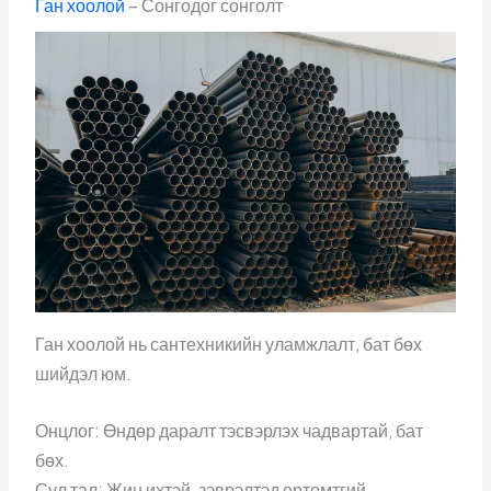
Ган хоолой
– Сонгодог сонголт
Ган хоолой нь сантехникийн уламжлалт, бат бөх
шийдэл юм.
Онцлог: Өндөр даралт тэсвэрлэх чадвартай, бат
бөх.
Сул тал: Жин ихтэй, зэврэлтэд өртөмтгий.