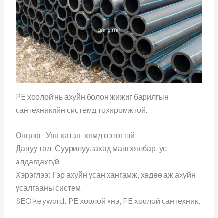
PE хоолой нь ахуйн болон жижиг барилгын
сантехникийн системд тохиромжтой.
Онцлог: Уян хатан, хямд өртөгтэй.
Давуу тал: Суурилуулахад маш хялбар, ус
алдагдахгүй.
Хэрэглээ: Гэр ахуйн усан хангамж, хөдөө аж ахуйн
усалгааны систем.
SEO keyword: PE хоолой үнэ, PE хоолой сантехник.