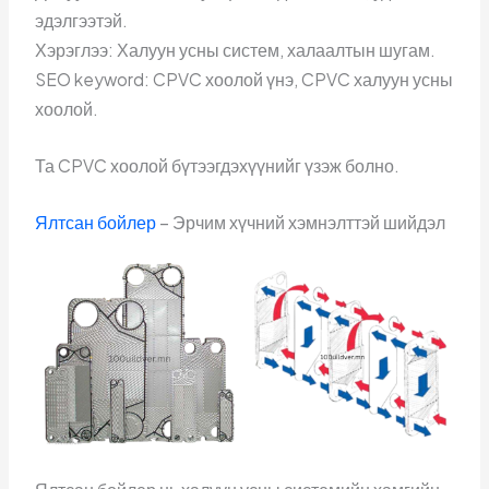
эдэлгээтэй.
Хэрэглээ: Халуун усны систем, халаалтын шугам.
SEO keyword: CPVC хоолой үнэ, CPVC халуун усны
хоолой.
Та CPVC хоолой бүтээгдэхүүнийг үзэж болно.
Ялтсан бойлер
– Эрчим хүчний хэмнэлттэй шийдэл