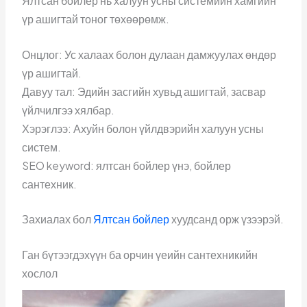
Ялтсан бойлер нь халуун усны системийн хамгийн
үр ашигтай тоног төхөөрөмж.
Онцлог: Ус халаах болон дулаан дамжуулах өндөр
үр ашигтай.
Давуу тал: Эдийн засгийн хувьд ашигтай, засвар
үйлчилгээ хялбар.
Хэрэглээ: Ахуйн болон үйлдвэрийн халуун усны
систем.
SEO keyword: ялтсан бойлер үнэ, бойлер
сантехник.
Захиалах бол
Ялтсан бойлер
хуудсанд орж үзээрэй.
Ган бүтээгдэхүүн ба орчин үеийн сантехникийн
хослол