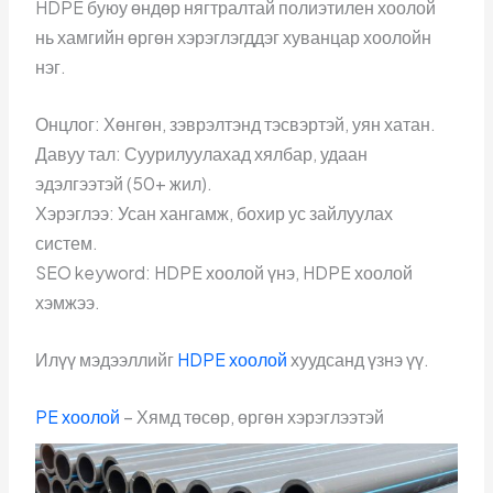
HDPE буюу өндөр нягтралтай полиэтилен хоолой
нь хамгийн өргөн хэрэглэгддэг хуванцар хоолойн
нэг.
Онцлог: Хөнгөн, зэврэлтэнд тэсвэртэй, уян хатан.
Давуу тал: Суурилуулахад хялбар, удаан
эдэлгээтэй (50+ жил).
Хэрэглээ: Усан хангамж, бохир ус зайлуулах
систем.
SEO keyword: HDPE хоолой үнэ, HDPE хоолой
хэмжээ.
Илүү мэдээллийг
HDPE хоолой
хуудсанд үзнэ үү.
PE хоолой
– Хямд төсөр, өргөн хэрэглээтэй