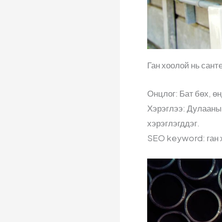
Ган хоолой нь сант
Онцлог: Бат бөх, ө
Хэрэглээ: Дулааны
хэрэглэгддэг.
SEO keyword: ган х