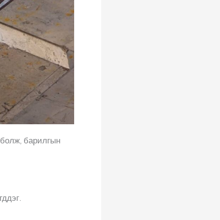
 болж, барилгын
гддэг.