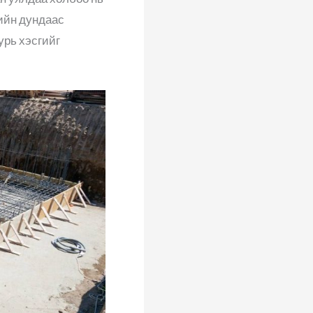
рийн дундаас
урь хэсгийг