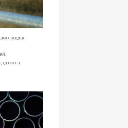
ашиглагддаг.
ай.
цэд өргөн