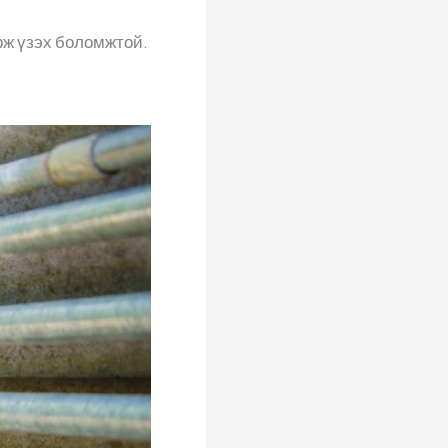
рж үзэх боломжтой.