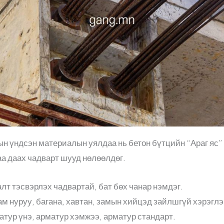
ын үндсэн материалын уялдаа нь бетон бүтцийн “Араг яс”
аа даах чадварт шууд нөлөөлдөг.
лт тэсвэрлэх чадвартай, бат бөх чанар нэмдэг.
ам нуруу, багана, хавтан, замын хийцэд зайлшгүй хэрэглэ
тур үнэ, арматур хэмжээ, арматур стандарт.