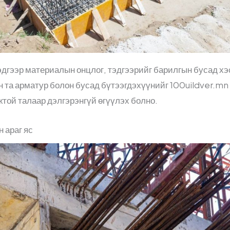
дгээр материалын онцлог, тэдгээрийг барилгын бусад хэс
н та арматур болон бусад бүтээгдэхүүнийг 100uildver.mn
той талаар дэлгэрэнгүй өгүүлэх болно.
 араг яс