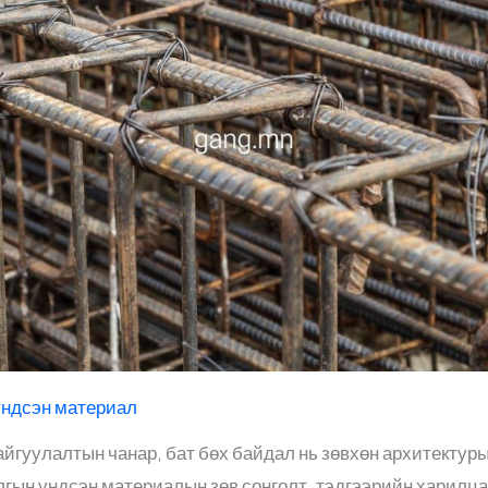
үндсэн материал
йгуулалтын чанар, бат бөх байдал нь зөвхөн архитектуры
лгын үндсэн материалын зөв сонголт, тэдгээрийн харилца