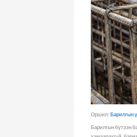
Оршил:
Барилгын 
Барилгын бүтээн ба
хамаарахгүй. бари