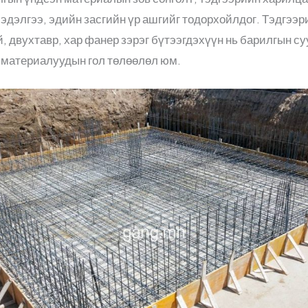
эдэлгээ, эдийн засгийн үр ашгийг тодорхойлдог. Тэдгээ
й, двухтавр, хар фанер зэрэг бүтээгдэхүүн нь барилгын су
 материалуудын гол төлөөлөл юм.