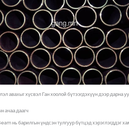
эл авахыг хүсвэл Ган хоолой бүтээгдэхүүн дээр дарна уу
н ачаа даагч
eam нь барилгын үндсэн тулгуур бүтцэд хэрэглэгддэг хам