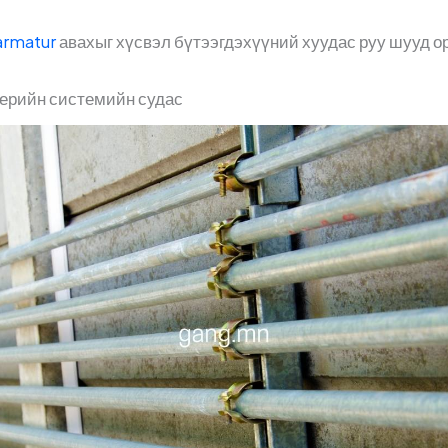
armatur
авахыг хүсвэл бүтээгдэхүүний хуудас руу шууд о
ерийн системийн судас