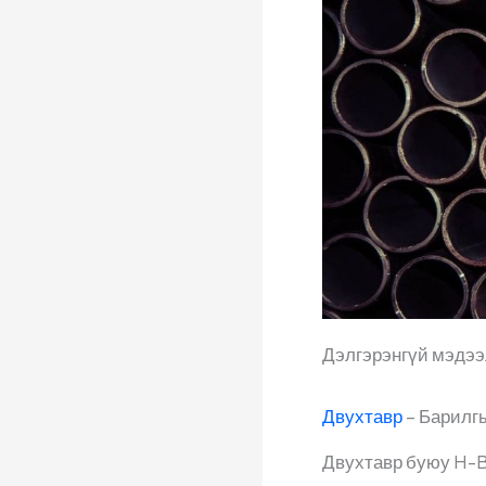
Дэлгэрэнгүй мэдээл
Двухтавр
– Барилгы
Двухтавр буюу H-B