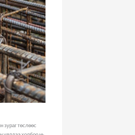
н зураг төслөөс
н уялдаа холбоо нь