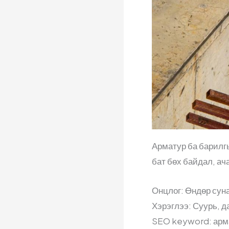
Арматур ба барилг
бат бөх байдал, ач
Онцлог: Өндөр суна
Хэрэглээ: Суурь, д
SEO keyword: арма