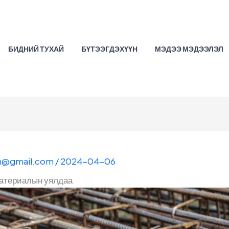
БИДНИЙ ТУХАЙ
БҮТЭЭГДЭХҮҮН
МЭДЭЭ МЭДЭЭЛЭЛ
n@gmail.com
/
2024-04-06
атериалын уялдаа