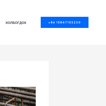
ХОЛБОГДОХ
+86 15847153230