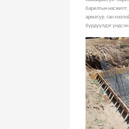
барилгын насжилт, 
арматур, ган хооло
бүрдүүлдэг үндсэн