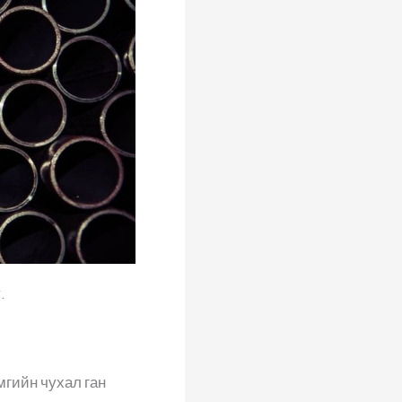
.
гийн чухал ган