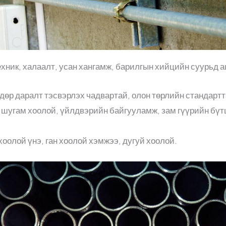
ехник, халаалт, усан хангамж, барилгын хийцийн суурьд 
ндөр даралт тэсвэрлэх чадвартай, олон төрлийн стандартт
 шугам хоолой, үйлдвэрийн байгууламж, зам гүүрийн бүт
оолой үнэ, ган хоолой хэмжээ, дугуй хоолой.