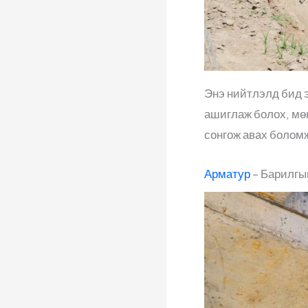
Энэ нийтлэлд бид э
ашиглаж болох, мө
сонгож авах боломж
Арматур
– Барилгын