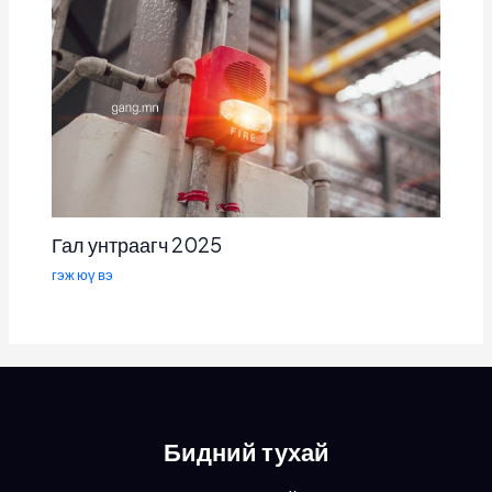
Гал унтраагч 2025
гэж юү вэ
Бидний тухай