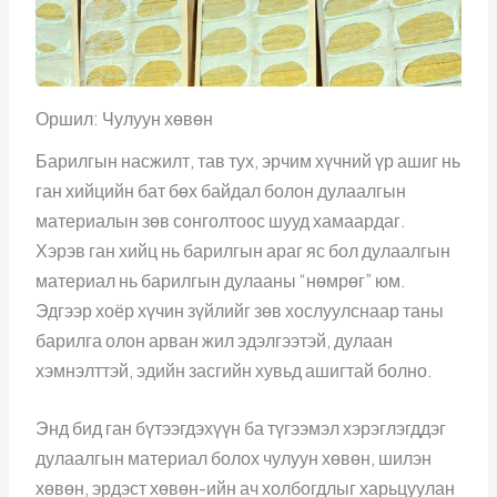
Оршил: Чулуун хөвөн
Барилгын насжилт, тав тух, эрчим хүчний үр ашиг нь
ган хийцийн бат бөх байдал болон дулаалгын
материалын зөв сонголтоос шууд хамаардаг.
Хэрэв ган хийц нь барилгын араг яс бол дулаалгын
материал нь барилгын дулааны “нөмрөг” юм.
Эдгээр хоёр хүчин зүйлийг зөв хослуулснаар таны
барилга олон арван жил эдэлгээтэй, дулаан
хэмнэлттэй, эдийн засгийн хувьд ашигтай болно.
Энд бид ган бүтээгдэхүүн ба түгээмэл хэрэглэгддэг
дулаалгын материал болох чулуун хөвөн, шилэн
хөвөн, эрдэст хөвөн-ийн ач холбогдлыг харьцуулан