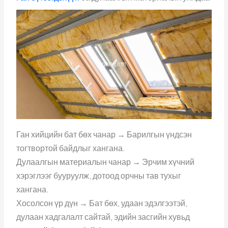
Ган хийцийн бат бөх чанар → Барилгын үндсэн
тогтвортой байдлыг хангана.
Дулаалгын материалын чанар → Эрчим хүчний
хэрэглээг бууруулж, дотоод орчны тав тухыг
хангана.
Хосолсон үр дүн → Бат бөх, удаан эдэлгээтэй,
дулаан хадгалалт сайтай, эдийн засгийн хувьд