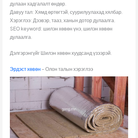
дулаан хадгалалт өндөр.
Давуу тал: Хямд өртөгтэй, суурилуулахад хялбар.
Хэрэглээ: Дээвэр, тааз, ханын дотор дулаалга.
SEO keyword: шилэн хөвөн үнэ, шилэн хөвөн
дулаалга.
Дэлгэрэнгүйг Шилэн хөвөн хуудсанд үзээрэй.
Эрдэст хөвөн
– Олон талын хэрэглээ