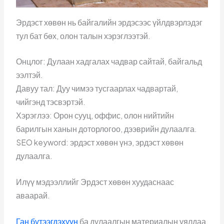
Эрдэст хөвөн нь байгалийн эрдэсээс үйлдвэрлэдэг
тул бат бөх, олон талын хэрэглээтэй.
Онцлог: Дулаан хадгалах чадвар сайтай, байгальд
ээлтэй.
Давуу тал: Дуу чимээ тусгаарлах чадвартай,
чийгэнд тэсвэртэй.
Хэрэглээ: Орон сууц, оффис, олон нийтийн
барилгын ханын доторлогоо, дээврийн дулаалга.
SEO keyword: эрдэст хөвөн үнэ, эрдэст хөвөн
дулаалга.
Илүү мэдээллийг Эрдэст хөвөн хуудаснаас
аваарай.
Ган бүтээгдэхүүн
ба дулаалгын материалын уялдаа