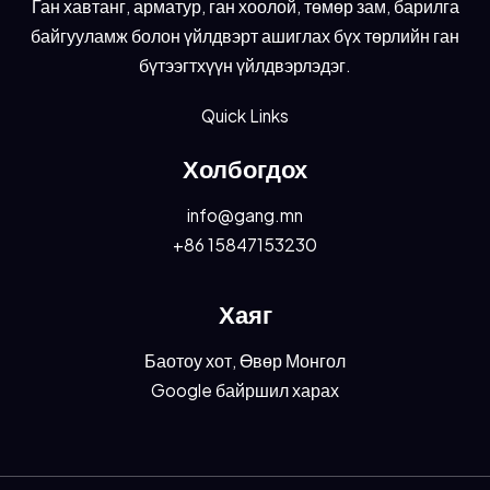
Ган хавтанг, арматур, ган хоолой, төмөр зам, барилга
байгууламж болон үйлдвэрт ашиглах бүх төрлийн ган
бүтээгтхүүн үйлдвэрлэдэг.
Quick Links
Холбогдох
info@gang.mn
+86 15847153230
Хаяг
Баотоу хот, Өвөр Монгол
Google байршил харах