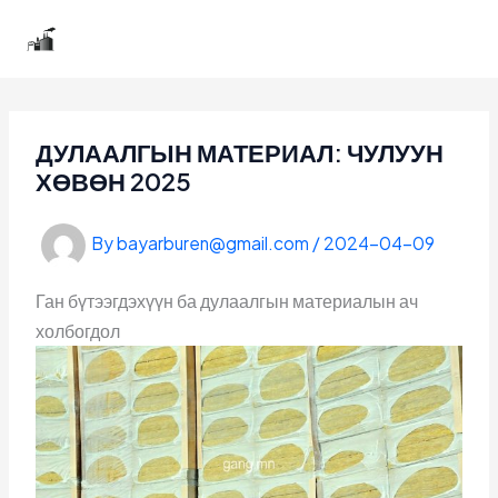
Skip
Бугатын гангийн үйлдвэр
to
content
ДУЛААЛГЫН МАТЕРИАЛ: ЧУЛУУН
ХӨВӨН 2025
By
bayarburen@gmail.com
/
2024-04-09
Ган бүтээгдэхүүн ба дулаалгын материалын ач
холбогдол