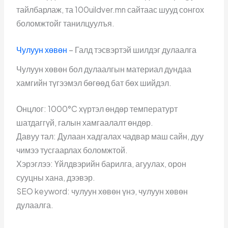
тайлбарлаж, та 100uildver.mn сайтаас шууд сонгох
боломжтойг танилцуулъя.
Чулуун хөвөн
– Галд тэсвэртэй шилдэг дулаалга
Чулуун хөвөн бол дулаалгын материал дундаа
хамгийн түгээмэл бөгөөд бат бөх шийдэл.
Онцлог: 1000°C хүртэл өндөр температурт
шатдаггүй, галын хамгаалалт өндөр.
Давуу тал: Дулаан хадгалах чадвар маш сайн, дуу
чимээ тусгаарлах боломжтой.
Хэрэглээ: Үйлдвэрийн барилга, агуулах, орон
сууцны хана, дээвэр.
SEO keyword: чулуун хөвөн үнэ, чулуун хөвөн
дулаалга.