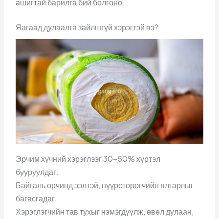
ашигтай барилга бий болгоно.
Яагаад дулаалга зайлшгүй хэрэгтэй вэ?
Эрчим хүчний хэрэглээг 30–50% хүртэл
бууруулдаг.
Байгаль орчинд ээлтэй, нүүрстөрөгчийн ялгарлыг
багасгадаг.
Хэрэглэгчийн тав тухыг нэмэгдүүлж, өвөл дулаан,