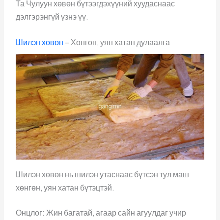
Та Чулуун хөвөн бүтээгдэхүүний хуудаснаас
дэлгэрэнгүй үзнэ үү.
Шилэн хөвөн
– Хөнгөн, уян хатан дулаалга
Шилэн хөвөн нь шилэн утаснаас бүтсэн тул маш
хөнгөн, уян хатан бүтэцтэй.
Онцлог: Жин багатай, агаар сайн агуулдаг учир