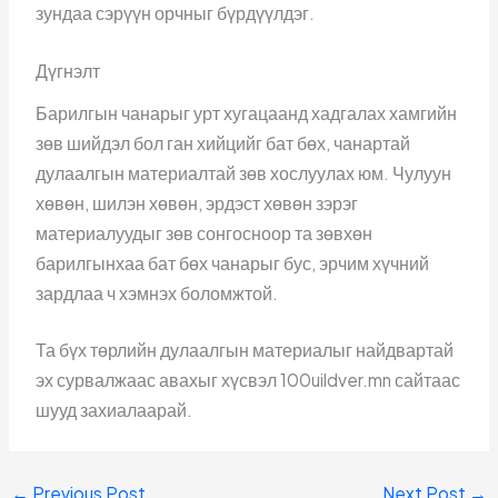
зундаа сэрүүн орчныг бүрдүүлдэг.
Дүгнэлт
Барилгын чанарыг урт хугацаанд хадгалах хамгийн
зөв шийдэл бол ган хийцийг бат бөх, чанартай
дулаалгын материалтай зөв хослуулах юм. Чулуун
хөвөн, шилэн хөвөн, эрдэст хөвөн зэрэг
материалуудыг зөв сонгосноор та зөвхөн
барилгынхаа бат бөх чанарыг бус, эрчим хүчний
зардлаа ч хэмнэх боломжтой.
Та бүх төрлийн дулаалгын материалыг найдвартай
эх сурвалжаас авахыг хүсвэл 100uildver.mn сайтаас
шууд захиалаарай.
←
Previous Post
Next Post
→