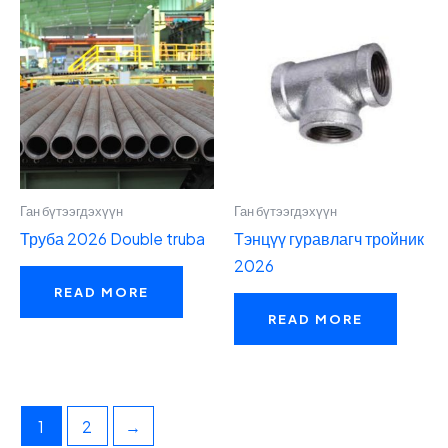
Ган бүтээгдэхүүн
Ган бүтээгдэхүүн
Труба 2026 Double truba
Тэнцүү гуравлагч тройник
2026
READ MORE
READ MORE
1
2
→