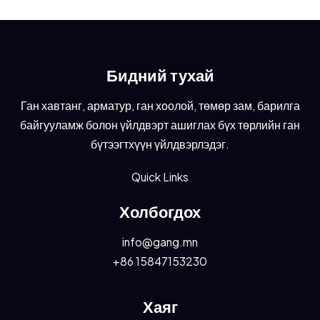
Бидний тухай
Ган хавтанг, арматур, ган хоолой, төмөр зам, барилга
байгууламж болон үйлдвэрт ашиглах бүх төрлийн ган
бүтээгтхүүн үйлдвэрлэдэг.
Quick Links
Холбогдох
info@gang.mn
+86 15847153230
Хаяг