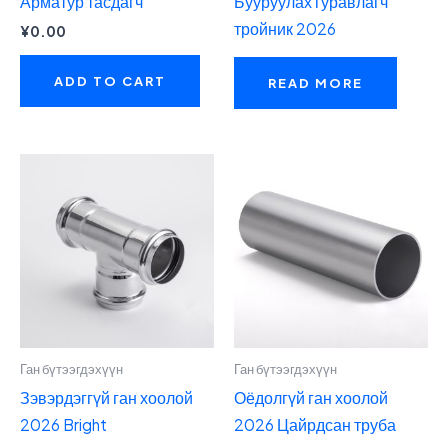
Арматур тасдагч
Бууруулах гуравлагч
тройник 2026
¥
0.00
ADD TO CART
READ MORE
Ган бүтээгдэхүүн
Ган бүтээгдэхүүн
Зэвэрдэггүй ган хоолой
Оёдолгүй ган хоолой
2026 Bright
2026 Цайрдсан труба