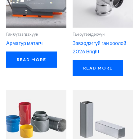
Ган бүтээгдэхүүн
Ган бүтээгдэхүүн
Арматур матагч
Зэвэрдэггүй ган хоолой
2026 Bright
READ MORE
READ MORE