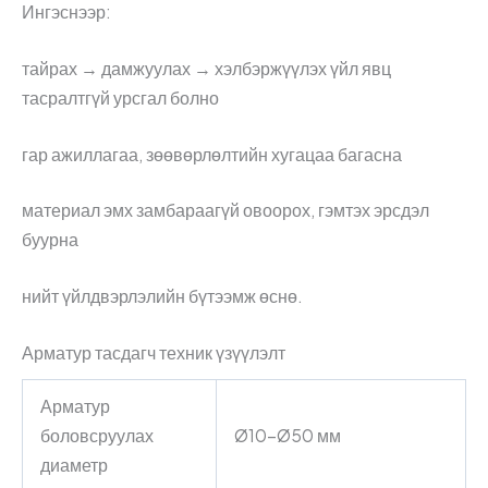
Ингэснээр:
тайрах → дамжуулах → хэлбэржүүлэх үйл явц
тасралтгүй урсгал болно
гар ажиллагаа, зөөвөрлөлтийн хугацаа багасна
материал эмх замбараагүй овоорох, гэмтэх эрсдэл
буурна
нийт үйлдвэрлэлийн бүтээмж өснө.
Арматур
тасдагч
техник үзүүлэлт
Арматур
боловсруулах
Ø10–Ø50 мм
диаметр