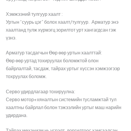
Хэмжээний тулгуур хаалт :
Уртын “суурь цэг” болох хаалт/тулгуур. Арматур энэ
хаалтанд тулж хүрмэгц зорилтот урт хангагдсан гэж
үзнэ.
Арматур тасдагчын Өөр өөр уртын хаалттай:
Өөр өөр уртад тохируулах боломжтой олон
байрлалтай, тасдаж, тайрах уртыг хүссэн хэмжээгээр
тохруулах боломж.
Серво удирдлагаар тохируулна:
Серво мотор+хяналтын системийн тусламжтай тул
хаалтны байрлал болон тэжээлийн уртыг маш нарийн
удирдана.
Тайрах механизм нь үсрэлт, доргилтоос хамгаалсан