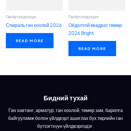
Ган бүтээгдэхүүн
Ган бүтээгдэхүүн
Спираль ган хоолой 2026
Оёдолтой квадрат төмөр
2026 Bright
READ MORE
READ MORE
Бидний тухай
Ган хавтанг, арматур, ган хоолой, төмөр зам, барилга
байгууламж болон үйлдвэрт ашиглах бүх төрлийн ган
бүтээгтхүүн үйлдвэрлэдэг.