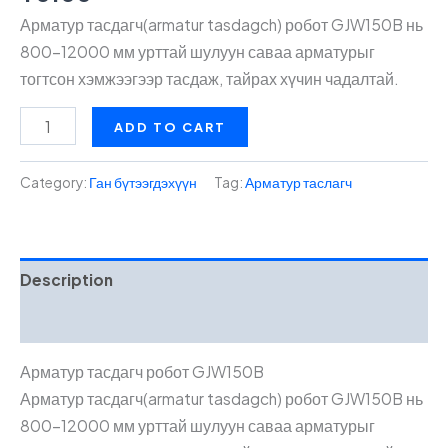
Арматур тасдагч(
armatur
tasdagch
) робот GJW150B нь
800–12000 мм урттай шулуун саваа арматурыг
тогтсон хэмжээгээр тасдаж, тайрах хүчин чадалтай.
Арматур
ADD TO CART
тасдагч
quantity
Category:
Ган бүтээгдэхүүн
Tag:
Арматур таслагч
Description
Reviews (0)
Арматур тасдагч робот GJW150B
Арматур тасдагч(
armatur
tasdagch
) робот GJW150B нь
800–12000 мм урттай шулуун саваа арматурыг