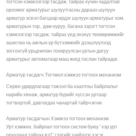
тогтсон хэмжээгээр тасдаж, тайрах хүчин чадалтай.
ороомог арматурыг шулуутгасны дараах шулуун
арматур эсвэл багцаар ирдэг шулуун арматурыг хом,
арматурын тор, дам нуруу, багана зэрэгт тогтсон
хэмжээгээр тасдаж, тайрах үед энэхүү төхөөрөмжийг
ашиглах нь ажлын үр бүтээмжийг дээшлүүлээд
зогсохгүй урьдчилан тохируулсан уртын дагуу
арматурыг автоматаар маш жигд таслан тайрадаг.
Арматур тасдагч:Тогтмол хэмжээ тогтоох механизм
Серво удирдлагаар тэжээл ба хаалтны байрлалыг
нарийн хянаж, арматур бүрийг хүссэн уртаар
тогтвортой, давтагдах чанартай тайрч өгнө.
Арматур тасдагчын Хэмжээ тогтоох механизм :
Урт хэмжих, байрлал тогтоох систем буюу “хэр урт
оруулаад тайрах вэ?” гэдгийг шийддэг хэсэг.