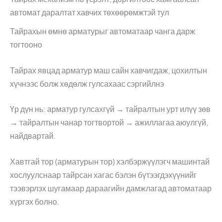
автомат даралтат хавчих төхөөрөмжтэй тул
Тайрахын өмнө арматурыг автоматаар чанга дарж
тогтооно
Тайрах явцад арматур маш сайн хавчигдаж, цохилтын
хүчнээс болж хөдөлж гулсахаас сэргийлнэ
Үр дүн нь: арматур гулсахгүй → тайралтын урт илүү зөв
→ тайралтын чанар тогтвортой → ажиллагаа аюулгүй,
найдвартай.
Хавтгай тор (арматурын тор) хэлбэржүүлэгч машинтай
хослуулснаар тайрсан хагас бэлэн бүтээгдэхүүнийг
тээвэрлэх шугамаар дараагийн дамжлагад автоматаар
хүргэх болно.