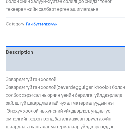
болон хийн халуун-хүйтэн солилцоо хийдэг тоног
төхөөрөмжийн салбарт өргөн ашиглагдана.
Category:
Ган бүтээгдэхүүн
Description
Reviews (0)
Зэвэрдэггүй ган хоолой
Зэвэрдэггүй ган хоолой(zeverdeggui gan khooloi) болон
холбох хэрэгсэл нь орчин үеийн барилга, үйлдвэрлэлд
зайлшгүй шаардлагатай чухал материалуудын нэг.
Энэхүү хоолой нь хүнсний үйлдвэрлэл, ундны ус,
эмнэлгийн хэрэглээнд баталгаажсан эрүүл ахуйн
шаардлага хангадаг материалаар үйлдвэрлэгддэг.