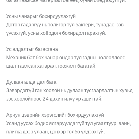
Усны чанарыг бохирдуулахгүй
Дотор гадаргуу нь толигор тул бактери, тунадас, зэв
үүсэхгүй, усны хоёрдогч бохирдол гарахгүй.
Ус алдалтыг багасгана
Механик бат бөх чанар өндөр тул гадны нөлөөллөөс
шалтгаалсан хагарал, гоожилт багатай.
Дулаан алдагдал бага
Зэвэрдэггүй ган хоолой нь дулаан тусгаарлалтын хувьд
зэс хоолойноос 24 дахин илүү үр ашигтай.
Ариун цэврийн хэрэгслийг бохирдуулахгүй
Усанд уусах бодис ялгаруулдаггүй тул угаалтуур, ванн,
плитка дээр улаан, цэнхэр толбо үлдээхгүй.