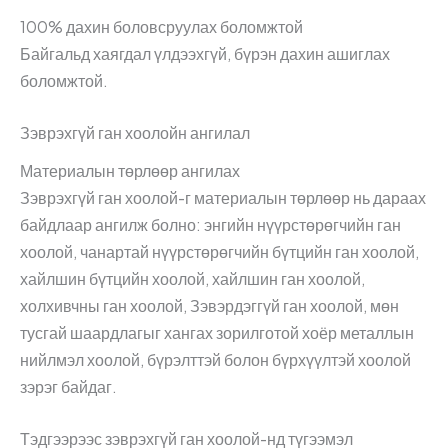
100% дахин боловсруулах боломжтой
Байгальд хаягдал үлдээхгүй, бүрэн дахин ашиглах
боломжтой.
Зэврэхгүй ган хоолойн ангилал
Материалын төрлөөр ангилах
Зэврэхгүй ган хоолой-г материалын төрлөөр нь дараах
байдлаар ангилж болно: энгийн нүүрстөрөгчийн ган
хоолой, чанартай нүүрстөрөгчийн бүтцийн ган хоолой,
хайлшин бүтцийн хоолой, хайлшин ган хоолой,
холхивчны ган хоолой, Зэвэрдэггүй ган хоолой, мөн
тусгай шаардлагыг хангах зорилготой хоёр металлын
нийлмэл хоолой, бүрэлттэй болон бүрхүүлтэй хоолой
зэрэг байдаг.
Тэдгээрээс зэврэхгүй ган хоолой-нд түгээмэл