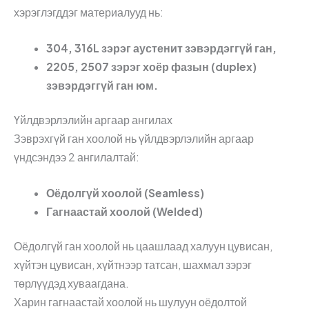
хэрэглэгддэг материалууд нь:
304, 316L зэрэг аустенит зэвэрдэггүй ган,
2205, 2507 зэрэг хоёр фазын (duplex)
зэвэрдэггүй ган юм.
Үйлдвэрлэлийн аргаар ангилах
Зэврэхгүй ган хоолой нь үйлдвэрлэлийн аргаар
үндсэндээ 2 ангилалтай:
Оёдолгүй хоолой (Seamless)
Гагнаастай хоолой (Welded)
Оёдолгүй ган хоолой нь цаашлаад халуун цувисан,
хүйтэн цувисан, хүйтнээр татсан, шахмал зэрэг
төрлүүдэд хуваагдана.
Харин гагнаастай хоолой нь шулуун оёдолтой