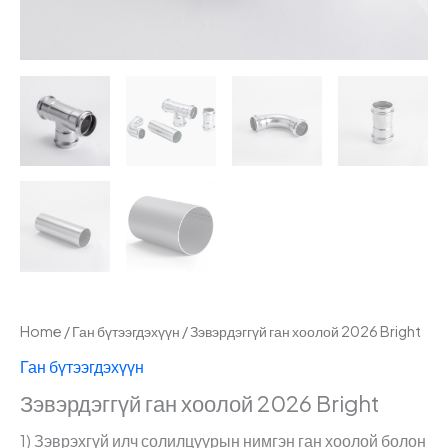
Home
/
Ган бүтээгдэхүүн
/ Зэвэрдэггүй ган хоолой 2026 Bright
Ган бүтээгдэхүүн
Зэвэрдэггүй ган хоолой 2026 Bright
1) Зэврэхгүй илч солилцуурын нимгэн ган хоолой болон