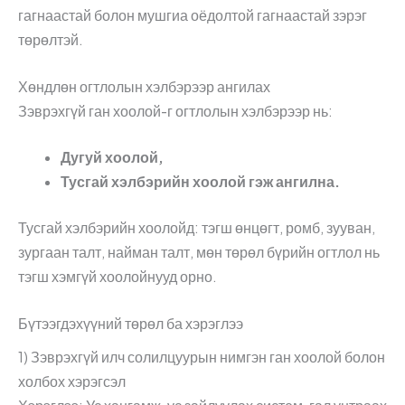
гагнаастай болон мушгиа оёдолтой гагнаастай зэрэг
төрөлтэй.
Хөндлөн огтлолын хэлбэрээр ангилах
Зэврэхгүй ган хоолой-г огтлолын хэлбэрээр нь:
Дугуй хоолой,
Тусгай хэлбэрийн хоолой гэж ангилна.
Тусгай хэлбэрийн хоолойд: тэгш өнцөгт, ромб, зууван,
зургаан талт, найман талт, мөн төрөл бүрийн огтлол нь
тэгш хэмгүй хоолойнууд орно.
Бүтээгдэхүүний төрөл ба хэрэглээ
1) Зэврэхгүй илч солилцуурын нимгэн ган хоолой болон
холбох хэрэгсэл