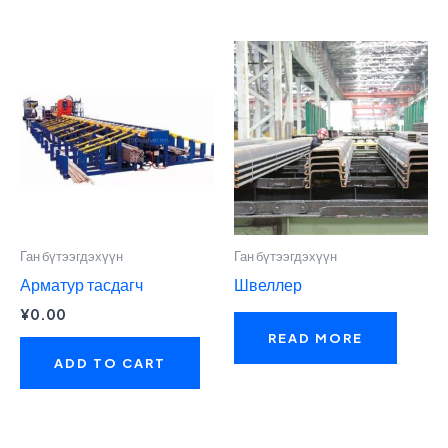
Ган бүтээгдэхүүн
Ган бүтээгдэхүүн
Арматур тасдагч
Швеллер
¥
0.00
READ MORE
ADD TO CART