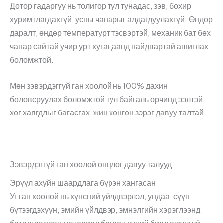
Дотор гадаргуу нь толигор тул тунадас, зэв, бохир
хуримтлагдахгүй, усны чанарыг алдагдуулахгүй. Өндөр
даралт, өндөр температурт тэсвэртэй, механик бат бөх
чанар сайтай учир урт хугацаанд найдвартай ашиглах
боломжтой.
Мөн зэвэрдэггүй ган хоолой нь 100% дахин
боловсруулах боломжтой тул байгаль орчинд ээлтэй,
хог хаягдлыг багасгах, жин хөнгөн зэрэг давуу талтай.
Зэвэрдэггүй ган хоолой онцлог давуу талууд
Эрүүл ахуйн шаардлага бүрэн хангасан
Уг ган хоолой нь хүнсний үйлдвэрлэл, ундаа, сүүн
бүтээгдэхүүн, эмийн үйлдвэр, эмнэлгийн хэрэглээнд
баталгаажсан материал бөгөөд хүний биед аюулгүй.