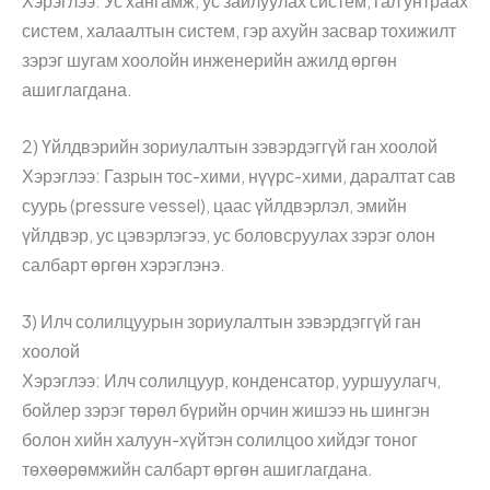
Хэрэглээ: Ус хангамж, ус зайлуулах систем, гал унтраах
систем, халаалтын систем, гэр ахуйн засвар тохижилт
зэрэг шугам хоолойн инженерийн ажилд өргөн
ашиглагдана.
2) Үйлдвэрийн зориулалтын зэвэрдэггүй ган хоолой
Хэрэглээ: Газрын тос-хими, нүүрс-хими, даралтат сав
суурь (pressure vessel), цаас үйлдвэрлэл, эмийн
үйлдвэр, ус цэвэрлэгээ, ус боловсруулах зэрэг олон
салбарт өргөн хэрэглэнэ.
3) Илч солилцуурын зориулалтын зэвэрдэггүй ган
хоолой
Хэрэглээ: Илч солилцуур, конденсатор, ууршуулагч,
бойлер зэрэг төрөл бүрийн орчин жишээ нь шингэн
болон хийн халуун-хүйтэн солилцоо хийдэг тоног
төхөөрөмжийн салбарт өргөн ашиглагдана.