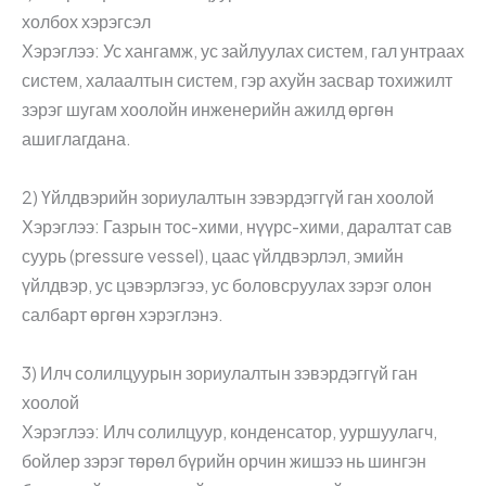
холбох хэрэгсэл
Хэрэглээ: Ус хангамж, ус зайлуулах систем, гал унтраах
систем, халаалтын систем, гэр ахуйн засвар тохижилт
зэрэг шугам хоолойн инженерийн ажилд өргөн
ашиглагдана.
2) Үйлдвэрийн зориулалтын зэвэрдэггүй ган хоолой
Хэрэглээ: Газрын тос-хими, нүүрс-хими, даралтат сав
суурь (pressure vessel), цаас үйлдвэрлэл, эмийн
үйлдвэр, ус цэвэрлэгээ, ус боловсруулах зэрэг олон
салбарт өргөн хэрэглэнэ.
3) Илч солилцуурын зориулалтын зэвэрдэггүй ган
хоолой
Хэрэглээ: Илч солилцуур, конденсатор, ууршуулагч,
бойлер зэрэг төрөл бүрийн орчин жишээ нь шингэн