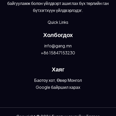
байгууламж болон үйлдвэрт ашиглах бүх төрлийн ган
бүтээгтхүүн үйлдвэрлэдэг.
Quick Links
Холбогдох
info@gang.mn
+86 15847153230
Хаяг
Баотоу хот, Өвөр Монгол
Google байршил харах