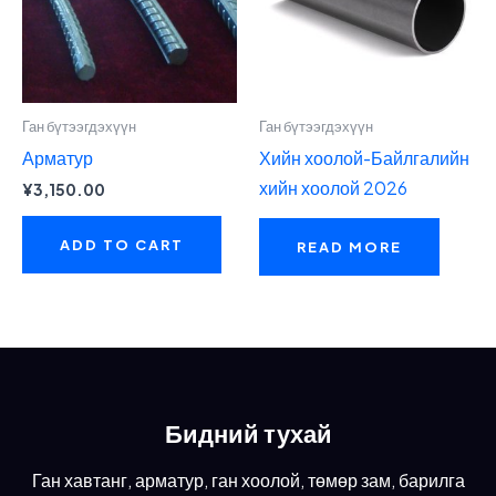
Ган бүтээгдэхүүн
Ган бүтээгдэхүүн
Арматур
Хийн хоолой-Байлгалийн
хийн хоолой 2026
¥
3,150.00
ADD TO CART
READ MORE
Бидний тухай
Ган хавтанг, арматур, ган хоолой, төмөр зам, барилга