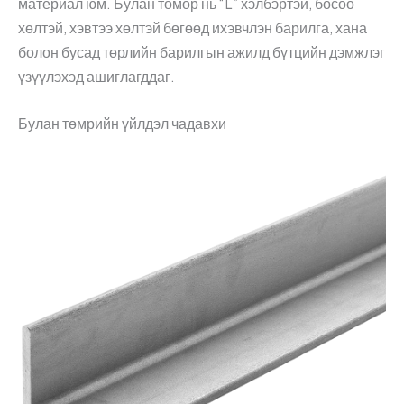
материал юм. Булан төмөр нь “L” хэлбэртэй, босоо
хөлтэй, хэвтээ хөлтэй бөгөөд ихэвчлэн барилга, хана
болон бусад төрлийн барилгын ажилд бүтцийн дэмжлэг
үзүүлэхэд ашиглагддаг.
Булан төмрийн үйлдэл чадавхи