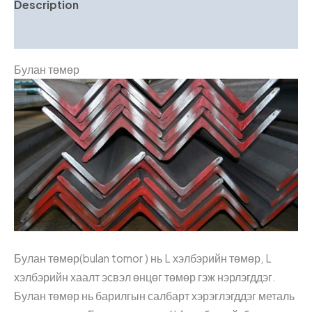
Description
Reviews (0)
Булан төмөр
Булан төмөр(bulan tomor ) нь L хэлбэрийн төмөр, L
хэлбэрийн хаалт эсвэл өнцөг төмөр гэж нэрлэгддэг.
Булан төмөр нь барилгын салбарт хэрэглэгддэг металь