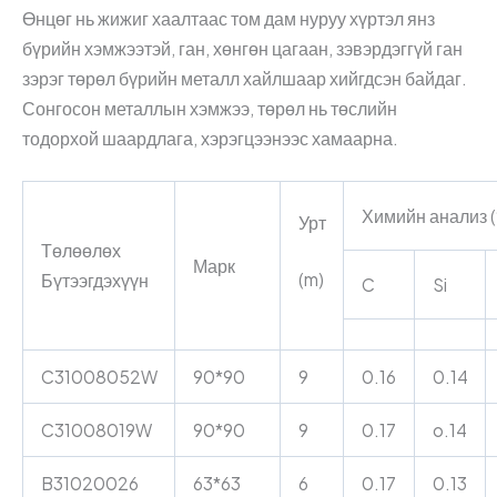
Өнцөг нь жижиг хаалтаас том дам нуруу хүртэл янз
бүрийн хэмжээтэй, ган, хөнгөн цагаан, зэвэрдэггүй ган
зэрэг төрөл бүрийн металл хайлшаар хийгдсэн байдаг.
Сонгосон металлын хэмжээ, төрөл нь төслийн
тодорхой шаардлага, хэрэгцээнээс хамаарна.
Химийн анализ 
Урт
Төлөөлөх
Марк
(m)
Бүтээгдэхүүн
C
Si
C31008052W
90*90
9
0.16
0.14
C31008019W
90*90
9
0.17
o.14
B31020026
63*63
6
0.17
0.13