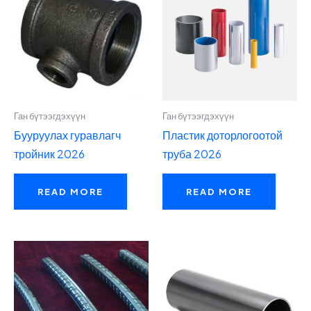
Ган бүтээгдэхүүн
Ган бүтээгдэхүүн
Бууруулах гуравлагч
Пластик доторлогоотой
тройник 2026
труба 2026
READ MORE
READ MORE