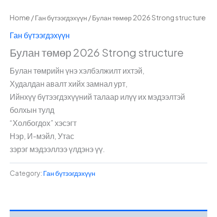
Home
/
Ган бүтээгдэхүүн
/ Булан төмөр 2026 Strong structure
Ган бүтээгдэхүүн
Булан төмөр 2026 Strong structure
Булан төмрийн үнэ хэлбэлжилт ихтэй,
Худалдан авалт хийх замнал урт,
Ийнхүү бүтээгдэхүүний талаар илүү их мэдээлтэй
болхын тулд
“Холбогдох” хэсэгт
Нэр, И-мэйл, Утас
зэрэг мэдээллээ үлдэнэ үү.
Category:
Ган бүтээгдэхүүн