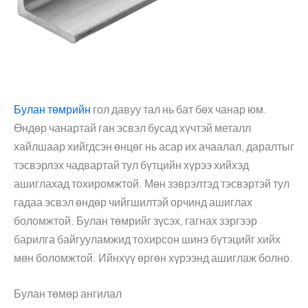
Булан төмрийн
гол давуу тал нь бат бөх чанар юм.
Өндөр чанартай ган эсвэл бусад хүчтэй металл
хайлшаар хийгдсэн өнцөг нь асар их ачаалал, даралтыг
тэсвэрлэх чадвартай тул бүтцийн хүрээ хийхэд
ашиглахад тохиромжтой. Мөн зэврэлтэд тэсвэртэй тул
гадаа эсвэл өндөр чийгшилтэй орчинд ашиглах
боломжтой. Булан төмрийг зүсэх, гагнах зэргээр
барилга байгууламжид тохирсон шинэ бүтэцийг хийх
мөн боломжтой. Ийнхүү өргөн хүрээнд ашиглаж болно.
Булан төмөр ангилал