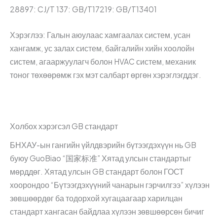
28897: CJ/T 137: GB/T17219: GB/T13401
Хэрэглээ: Галын аюулаас хамгаалах систем, усан
хангамж, ус залах систем, байгалийн хийн хоолойн
систем, агааржуулагч болон HVAC систем, механик
тоног төхөөрөмж гэх мэт салбарт өргөн хэрэглэгддэг.
Холбох хэрэгсэл GB стандарт
БНХАУ-ын гангийн үйлдвэрийн бүтээгдэхүүн нь GB
буюу GuoBiao “国家标准” Хятад улсын стандартыг
мөрддөг. Хятад улсын GB стандарт болон ГОСТ
хоорондоо “Бүтээгдэхүүний чанарын гэрчилгээ” хүлээн
зөвшөөрдөг ба тодорхой хугацаагаар харилцан
стандарт хангасан байдлаа хүлээн зөвшөөрсөн бичиг