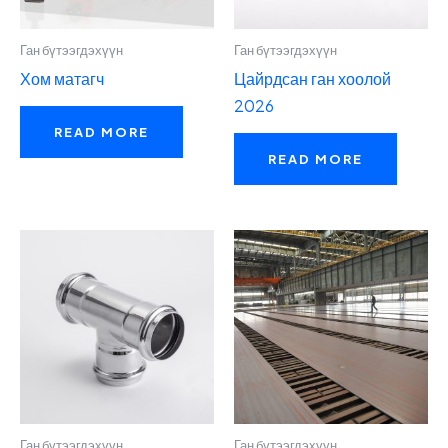
Ган бүтээгдэхүүн
Ган бүтээгдэхүүн
Хом матагч
Цайрдсан ган хоолой
2026
READ MORE
READ MORE
Ган бүтээгдэхүүн
Ган бүтээгдэхүүн