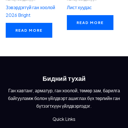
Зэвэрдэггүй ган хоолой
Лист хуудас
2026 Bright
READ MORE
READ MORE
Бидний тухай
Ган хавтанг, арматур, ган хоолой, төмөр зам, барилга
байгууламж болон үйлдвэрт ашиглах бүх төрлийн ган
бүтээгтхүүн үйлдвэрлэдэг.
Quick Links