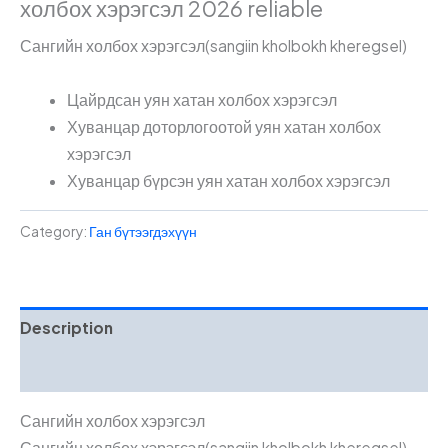
холбох хэрэгсэл 2026 reliable
Сангийн холбох хэрэгсэл(sangiin kholbokh kheregsel)
Цайрдсан уян хатан холбох хэрэгсэл
Хуванцар доторлогоотой уян хатан холбох
хэрэгсэл
Хуванцар бүрсэн уян хатан холбох хэрэгсэл
Category:
Ган бүтээгдэхүүн
Description
Reviews (0)
Сангийн холбох хэрэгсэл
Сангийн холбох хэрэгсэл(sangiin kholbokh kheregsel)