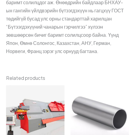
баримт солилцдог аж. Өнөөдрийн байдлаар БНХАУ-
ын гангийн үйлдвэрийн бүтээгдэхүүн нь гагцхүү ГОСТ
төдийгүй бусад улс орны стандарттай харилцан
“Бүтээгдэхүүний чанарын гэрчилгээ” хүлээн
зөвшөөрсөн бичиг баримт солилцсоор байна. Үүнд
Япон, Өмнө Солонгос, Казахстан, АНУ, Герман,
Норвеги, Франц зэрэг улс орнууд багтана.
Related products