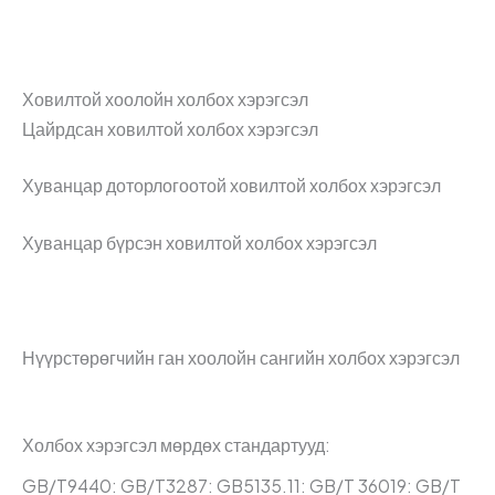
Ховилтой хоолойн холбох хэрэгсэл
Цайрдсан ховилтой холбох хэрэгсэл
Хуванцар доторлогоотой ховилтой холбох хэрэгсэл
Хуванцар бүрсэн ховилтой холбох хэрэгсэл
Нүүрстөрөгчийн ган хоолойн сангийн холбох хэрэгсэл
Холбох хэрэгсэл мөрдөх стандартууд:
GB/T9440: GB/T3287: GB5135.11: GB/T 36019: GB/T