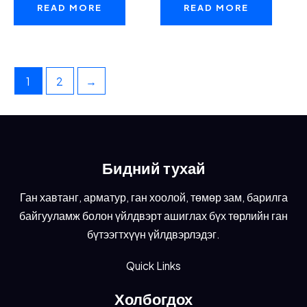
READ MORE
READ MORE
1
2
→
Бидний тухай
Ган хавтанг, арматур, ган хоолой, төмөр зам, барилга
байгууламж болон үйлдвэрт ашиглах бүх төрлийн ган
бүтээгтхүүн үйлдвэрлэдэг.
Quick Links
Холбогдох