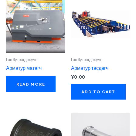
Ган бүтээгдэхүүн
Ган бүтээгдэхүүн
Арматур матагч
Арматур тасдагч
¥
0.00
READ MORE
ADD TO CART