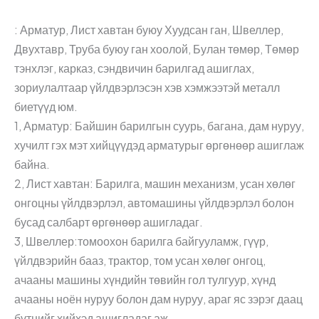
: Арматур, Лист хавтан буюу Хуудсан ган, Швеллер,
Двухтавр, Труба буюу ган хоолой, Булан төмөр, Төмөр
тэнхлэг, карказ, сэндвичин барилгад ашиглах,
зориулалтаар үйлдвэрлэсэн хэв хэмжээтэй металл
биетүүд юм.
1, Арматур: Байшин барилгын суурь, багана, дам нуруу,
хучилт гэх мэт хийцүүдэд арматурыг өргөнөөр ашиглаж
байна.
2, Лист хавтан: Барилга, машин механизм, усан хөлөг
онгоцны үйлдвэрлэл, автомашины үйлдвэрлэл болон
бусад салбарт өргөнөөр ашигладаг.
3, Швеллер:томоохон барилга байгууламж, гүүр,
үйлдвэрийн бааз, трактор, том усан хөлөг онгоц,
ачааны машины хүндийн төвийн гол тулгуур, хүнд
ачааны ноён нуруу болон дам нуруу, араг яс зэрэг даац
бүтцийг хийхэд ашигладаг аж.