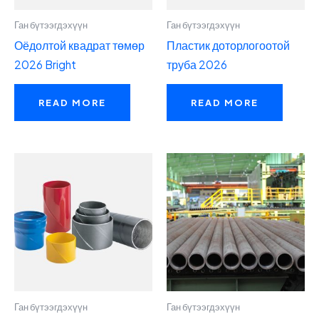
Ган бүтээгдэхүүн
Ган бүтээгдэхүүн
Оёдолтой квадрат төмөр
Пластик доторлогоотой
2026 Bright
труба 2026
READ MORE
READ MORE
Ган бүтээгдэхүүн
Ган бүтээгдэхүүн