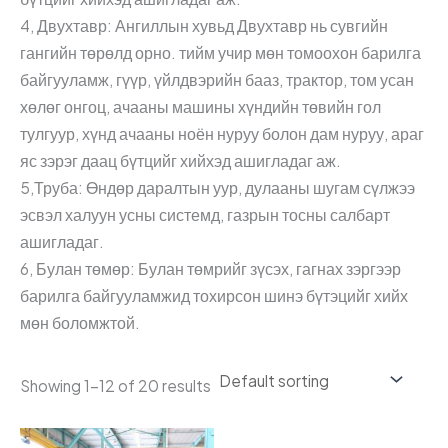
4, Двухтавр: Ангиллын хувьд Двухтавр нь сувгийн
гангийн төрөлд орно. тийм учир мөн томоохон барилга
байгууламж, гүүр, үйлдвэрийн бааз, трактор, том усан
хөлөг онгоц, ачааны машины хүндийн төвийн гол
тулгуур, хүнд ачааны ноён нуруу болон дам нуруу, араг
яс зэрэг даац бүтцийг хийхэд ашигладаг аж.
5,Труба: Өндөр даралтын уур, дулааны шугам сүлжээ
эсвэл халуун усны системд, газрын тосны салбарт
ашигладаг.
6, Булан төмөр: Булан төмрийг зүсэх, гагнах зэргээр
барилга байгууламжид тохирсон шинэ бүтэцийг хийх
мөн боломжтой.
Showing 1–12 of 20 results